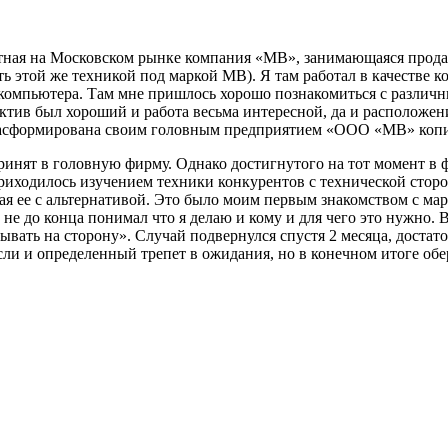
естная на Московском рынке компания «МВ», занимающаяся про
ть этой же техникой под маркой МВ). Я там работал в качестве 
 компьютера. Там мне пришлось хорошо познакомиться с различ
ктив был хороший и работа весьма интересной, да и расположен
 расформирована своим головным предприятием «ООО «МВ» коп
ринят в головную фирму. Однако достигнутого на тот момент в ф
риходилось изучением техники конкурентов с технической сторо
я ее с альтернативой. Это было моим первым знакомством с мар
 не до конца понимал что я делаю и кому и для чего это нужно.
ывать на сторону». Случай подвернулся спустя 2 месяца, достато
ысли и определенный трепет в ожидания, но в конечном итоге о