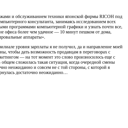
дажами и обслуживанием техники японской фирмы RICOH под
компьютерного консультанта, занимаясь исследованием всех
ными программами компьютерной графики и узнать почти все,
ие офиса более чем удачное — 10 минут пешком от дома,
ировальные аппараты».
илиале уровня зарплаты я не получил, да и направление моей
ны, чтобы дать возможность продавцам в переговорах с
кетингом — на тот момент это слово произносилось еще с
 В общем сложилась такая ситуация, когда очередной смены
чно неожиданно и совсем не с той стороны, с которой я
бернулась достаточно неожиданно…