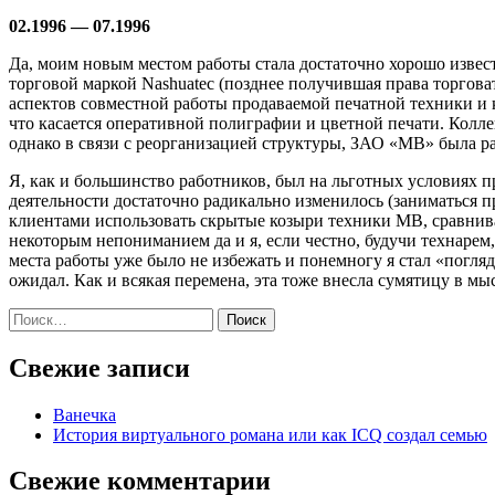
02.1996 — 07.1996
Да, моим новым местом работы стала достаточно хорошо изв
торговой маркой Nashuatec (позднее получившая права торгова
аспектов совместной работы продаваемой печатной техники и
что касается оперативной полиграфии и цветной печати. Колле
однако в связи с реорганизацией структуры, ЗАО «МВ» была
Я, как и большинство работников, был на льготных условиях п
деятельности достаточно радикально изменилось (заниматься п
клиентами использовать скрытые козыри техники МВ, сравнива
некоторым непониманием да и я, если честно, будучи технарем,
места работы уже было не избежать и понемногу я стал «погляд
ожидал. Как и всякая перемена, эта тоже внесла сумятицу в м
Найти:
Свежие записи
Ванечка
История виртуального романа или как ICQ создал семью
Свежие комментарии