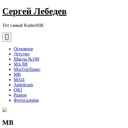
Сергей Лебедев
Тот самый KudesNIK
Основное
Детство
Школа №190
МАДИ
МосГорТранс
МВ
МАЦ
Americom
OKI
Разное
Фотогалерея
МВ