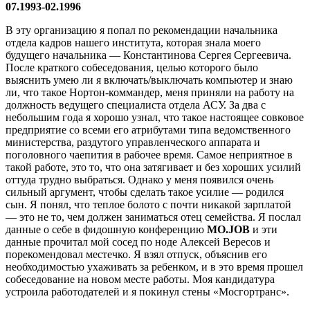
07.1993-02.1996
В эту организацию я попал по рекомендации начальника
отдела кадров нашего института, которая знала моего
будущего начальника — Константинова Сергея Сергеевича.
После краткого собеседования, целью которого было
выяснить умею ли я включать/выключать компьютер и знаю
ли, что такое Нортон-коммандер, меня приняли на работу на
должность ведущего специалиста отдела АСУ. За два с
небольшим года я хорошо узнал, что такое настоящее совковое
предприятие со всеми его атрибутами типа ведомственного
министерства, раздутого управленческого аппарата и
поголовного чаепития в рабочее время. Самое неприятное в
такой работе, это то, что она затягивает и без хороших усилий
оттуда трудно выбраться. Однако у меня появился очень
сильный аргумент, чтобы сделать такое усилие — родился
сын. Я понял, что теплое болото с почти никакой зарплатой
— это не то, чем должен заниматься отец семейства. Я послал
данные о себе в фидошную конференцию
MO.JOB
и эти
данные прочитал мой сосед по ноде Алексей Вересов и
порекомендовал местечко. Я взял отпуск, объяснив его
необходимостью ухаживать за ребенком, и в это время прошел
собеседование на новом месте работы. Моя кандидатура
устроила работодателей и я покинул стены «Мосгортранс».