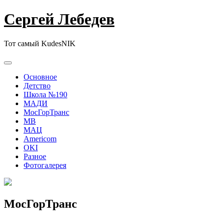
Сергей Лебедев
Тот самый KudesNIK
Основное
Детство
Школа №190
МАДИ
МосГорТранс
МВ
МАЦ
Americom
OKI
Разное
Фотогалерея
МосГорТранс