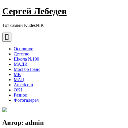
Сергей Лебедев
Тот самый KudesNIK
Основное
Детство
Школа №190
МАДИ
МосГорТранс
МВ
МАЦ
Americom
OKI
Разное
Фотогалерея
Автор:
admin